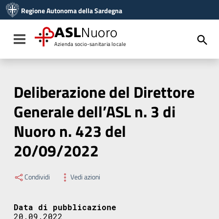
Vai ai contenuti
Regione Autonoma della Sardegna
Vai al menu di navigazione
Vai al footer
ASL
Nuoro
Toggle navigation
Azienda socio-sanitaria locale
Deliberazione del Direttore
Generale dell’ASL n. 3 di
Nuoro n. 423 del
20/09/2022
Condividi
Vedi azioni
Data di pubblicazione
20.09.2022