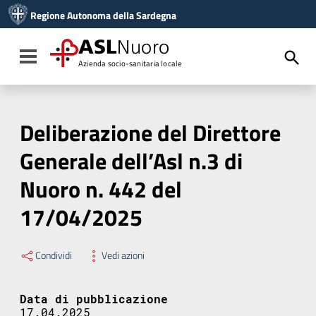
Vai ai contenuti
Regione Autonoma della Sardegna
Vai al menu di navigazione
Vai al footer
ASL
Nuoro
Toggle navigation
Azienda socio-sanitaria locale
Deliberazione del Direttore
Generale dell’Asl n.3 di
Nuoro n. 442 del
17/04/2025
Condividi
Vedi azioni
Data di pubblicazione
17.04.2025