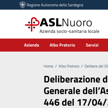
Vai ai contenuti
Regione Autonoma della Sardegna
Vai al menu di navigazione
Vai al footer
ASL
Nuoro
Azienda socio-sanitaria locale
Submenu
Azienda
Albo Pretorio
Servizi
Home
/
Albo Pretorio
/
Delibere del 
Deliberazione d
Generale dell’As
446 del 17/04