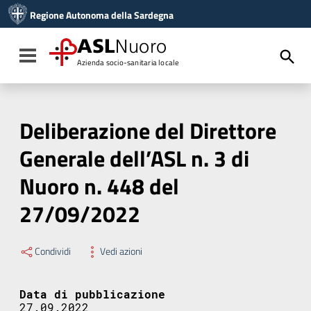
Vai ai contenuti
Regione Autonoma della Sardegna
Vai al menu di navigazione
Vai al footer
ASL
Nuoro
Toggle navigation
Azienda socio-sanitaria locale
Deliberazione del Direttore
Generale dell’ASL n. 3 di
Nuoro n. 448 del
27/09/2022
Condividi
Vedi azioni
Data di pubblicazione
27.09.2022