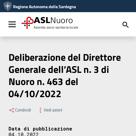
Vai ai contenuti
Regione Autonoma della Sardegna
Vai al menu di navigazione
Vai al footer
ASL
Nuoro
Toggle navigation
Azienda socio-sanitaria locale
Deliberazione del Direttore
Generale dell’ASL n. 3 di
Nuoro n. 463 del
04/10/2022
Condividi
Vedi azioni
Data di pubblicazione
04.10.2022