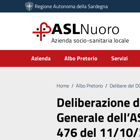
Vai ai contenuti
Regione Autonoma della Sardegna
Vai al menu di navigazione
Vai al footer
ASL
Nuoro
Azienda socio-sanitaria locale
Submenu
Azienda
Albo Pretorio
Servizi
Home
/
Albo Pretorio
/
Delibere del 
Deliberazione d
Generale dell’A
476 del 11/10