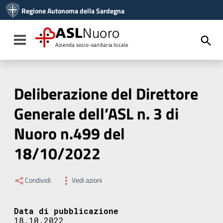
Vai ai contenuti
Regione Autonoma della Sardegna
Vai al menu di navigazione
Vai al footer
ASL
Nuoro
Toggle navigation
Azienda socio-sanitaria locale
Deliberazione del Direttore
Generale dell’ASL n. 3 di
Nuoro n.499 del
18/10/2022
Condividi
Vedi azioni
Data di pubblicazione
18.10.2022