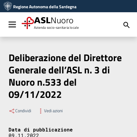
Vai ai contenuti
Regione Autonoma della Sardegna
Vai al menu di navigazione
Vai al footer
ASL
Nuoro
Toggle navigation
Azienda socio-sanitaria locale
Deliberazione del Direttore
Generale dell’ASL n. 3 di
Nuoro n.533 del
09/11/2022
Condividi
Vedi azioni
Data di pubblicazione
09.11.2022