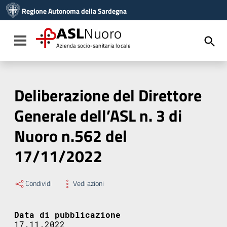
Vai ai contenuti
Regione Autonoma della Sardegna
Vai al menu di navigazione
Vai al footer
ASL
Nuoro
Toggle navigation
Azienda socio-sanitaria locale
Deliberazione del Direttore
Generale dell’ASL n. 3 di
Nuoro n.562 del
17/11/2022
Condividi
Vedi azioni
Data di pubblicazione
17.11.2022