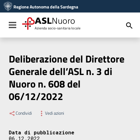
Vai ai contenuti
Regione Autonoma della Sardegna
Vai al menu di navigazione
Vai al footer
ASL
Nuoro
Toggle navigation
Azienda socio-sanitaria locale
Deliberazione del Direttore
Generale dell’ASL n. 3 di
Nuoro n. 608 del
06/12/2022
Condividi
Vedi azioni
Data di pubblicazione
06.12.2022