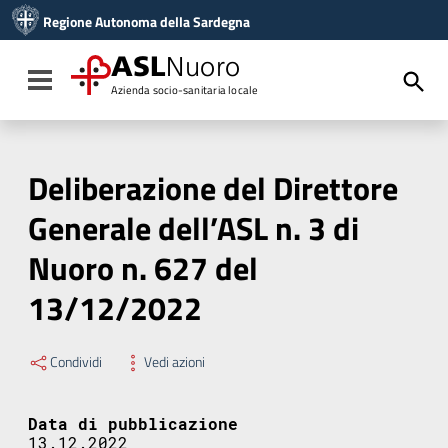
Vai ai contenuti
Regione Autonoma della Sardegna
Vai al menu di navigazione
Vai al footer
ASL
Nuoro
Toggle navigation
Azienda socio-sanitaria locale
Deliberazione del Direttore
Generale dell’ASL n. 3 di
Nuoro n. 627 del
13/12/2022
Condividi
Vedi azioni
Data di pubblicazione
13.12.2022