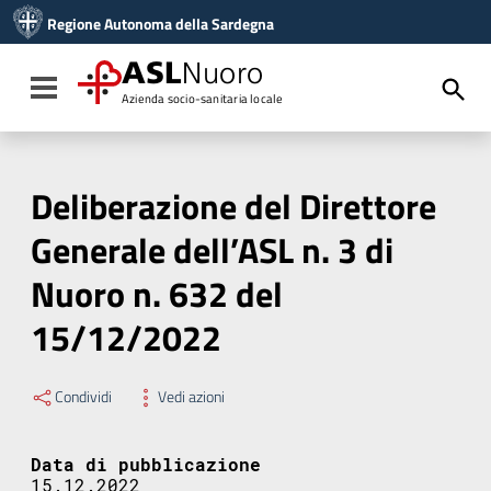
Vai ai contenuti
Regione Autonoma della Sardegna
Vai al menu di navigazione
Vai al footer
ASL
Nuoro
Toggle navigation
Azienda socio-sanitaria locale
Deliberazione del Direttore
Generale dell’ASL n. 3 di
Nuoro n. 632 del
15/12/2022
Condividi
Vedi azioni
Data di pubblicazione
15.12.2022