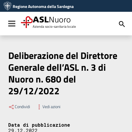
Vai ai contenuti
Regione Autonoma della Sardegna
Vai al menu di navigazione
Vai al footer
ASL
Nuoro
Toggle navigation
Azienda socio-sanitaria locale
Deliberazione del Direttore
Generale dell’ASL n. 3 di
Nuoro n. 680 del
29/12/2022
Condividi
Vedi azioni
Data di pubblicazione
29.12.2022