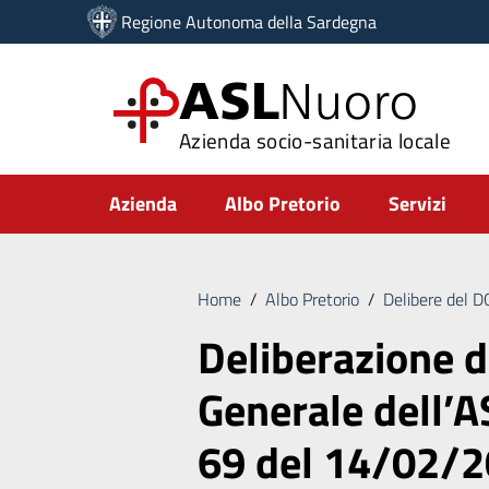
Vai ai contenuti
Regione Autonoma della Sardegna
Vai al menu di navigazione
Vai al footer
ASL
Nuoro
Azienda socio-sanitaria locale
Submenu
Azienda
Albo Pretorio
Servizi
Home
/
Albo Pretorio
/
Delibere del 
Deliberazione d
Generale dell’A
69 del 14/02/