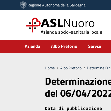
Vai ai contenuti
Regione Autonoma della Sardegna
Vai al menu di navigazione
Vai al footer
ASL
Nuoro
Azienda socio-sanitaria locale
Submenu
Azienda
Albo Pretorio
Servizi
Home
/
Albo Pretorio
/
Determine Diri
Determinazione 
del 06/04/202
Data di pubblicazione