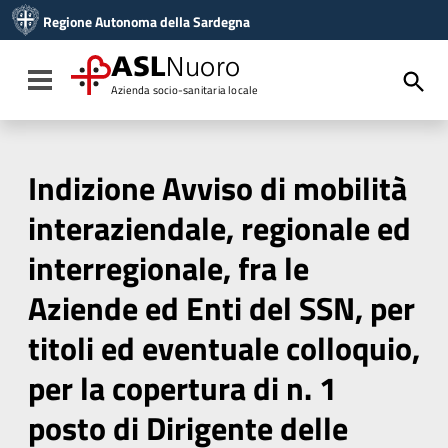
Vai ai contenuti
Regione Autonoma della Sardegna
Vai al menu di navigazione
Vai al footer
ASL
Nuoro
Toggle navigation
Azienda socio-sanitaria locale
Indizione Avviso di mobilità
interaziendale, regionale ed
interregionale, fra le
Aziende ed Enti del SSN, per
titoli ed eventuale colloquio,
per la copertura di n. 1
posto di Dirigente delle