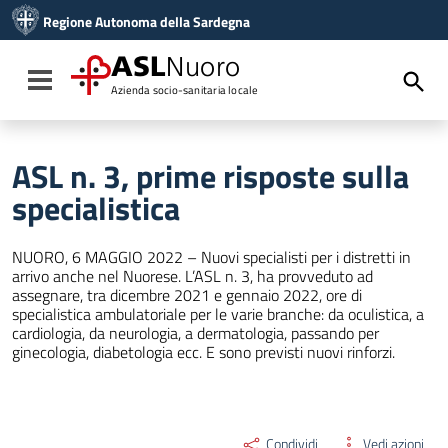
Vai ai contenuti
Regione Autonoma della Sardegna
Vai al menu di navigazione
Vai al footer
ASL
Nuoro
Toggle navigation
Azienda socio-sanitaria locale
ASL n. 3, prime risposte sulla
specialistica
NUORO, 6 MAGGIO 2022 – Nuovi specialisti per i distretti in
arrivo anche nel Nuorese. L’ASL n. 3, ha provveduto ad
assegnare, tra dicembre 2021 e gennaio 2022, ore di
specialistica ambulatoriale per le varie branche: da oculistica, a
cardiologia, da neurologia, a dermatologia, passando per
ginecologia, diabetologia ecc. E sono previsti nuovi rinforzi.
Condividi
Vedi azioni