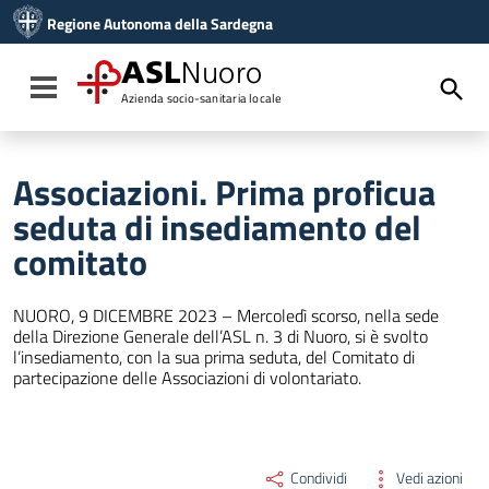
Vai ai contenuti
Regione Autonoma della Sardegna
Vai al menu di navigazione
Vai al footer
ASL
Nuoro
Toggle navigation
Azienda socio-sanitaria locale
Associazioni. Prima proficua
seduta di insediamento del
comitato
NUORO, 9 DICEMBRE 2023 – Mercoledì scorso, nella sede
della Direzione Generale dell’ASL n. 3 di Nuoro, si è svolto
l’insediamento, con la sua prima seduta, del Comitato di
partecipazione delle Associazioni di volontariato.
Condividi
Vedi azioni