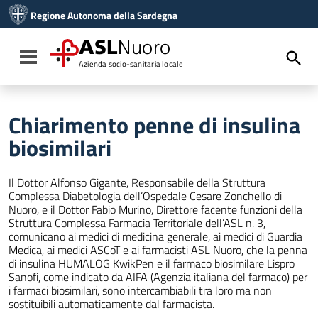
Vai ai contenuti
Regione Autonoma della Sardegna
Vai al menu di navigazione
Vai al footer
ASL
Nuoro
Toggle navigation
Azienda socio-sanitaria locale
Chiarimento penne di insulina
biosimilari
Il Dottor Alfonso Gigante, Responsabile della Struttura
Complessa Diabetologia dell’Ospedale Cesare Zonchello di
Nuoro, e il Dottor Fabio Murino, Direttore facente funzioni della
Struttura Complessa Farmacia Territoriale dell’ASL n. 3,
comunicano ai medici di medicina generale, ai medici di Guardia
Medica, ai medici ASCoT e ai farmacisti ASL Nuoro, che la penna
di insulina HUMALOG KwikPen e il farmaco biosimilare Lispro
Sanofi, come indicato da AIFA (Agenzia italiana del farmaco) per
i farmaci biosimilari, sono intercambiabili tra loro ma non
sostituibili automaticamente dal farmacista.