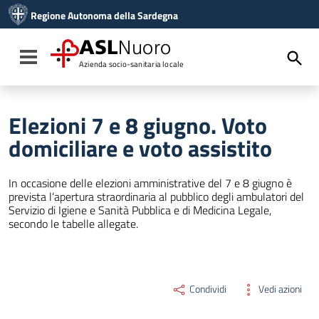
Vai ai contenuti
Regione Autonoma della Sardegna
Vai al menu di navigazione
Vai al footer
ASL
Nuoro
Toggle navigation
Azienda socio-sanitaria locale
Elezioni 7 e 8 giugno. Voto
domiciliare e voto assistito
In occasione delle elezioni amministrative del 7 e 8 giugno è
prevista l’apertura straordinaria al pubblico degli ambulatori del
Servizio di Igiene e Sanità Pubblica e di Medicina Legale,
secondo le tabelle allegate.
Condividi
Vedi azioni