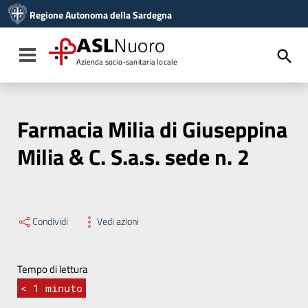
Vai ai contenuti
Regione Autonoma della Sardegna
Vai al menu di navigazione
Vai al footer
ASL
Nuoro
Toggle navigation
Azienda socio-sanitaria locale
Farmacia Milia di Giuseppina
Milia & C. S.a.s. sede n. 2
Condividi
Vedi azioni
Tempo di lettura
< 1
minuto