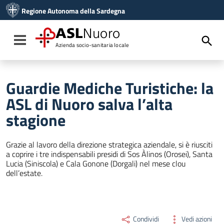
Vai ai contenuti
Regione Autonoma della Sardegna
Vai al menu di navigazione
Vai al footer
ASL
Nuoro
Toggle navigation
Azienda socio-sanitaria locale
Guardie Mediche Turistiche: la
ASL di Nuoro salva l’alta
stagione
Grazie al lavoro della direzione strategica aziendale, si è riusciti
a coprire i tre indispensabili presidi di Sos Àlinos (Orosei), Santa
Lucia (Siniscola) e Cala Gonone (Dorgali) nel mese clou
dell’estate.
Condividi
Vedi azioni