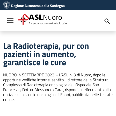
Vai ai contenuti
Regione Autonoma della Sardegna
Vai al menu di navigazione
Vai al footer
ASL
Nuoro
Toggle navigation
Azienda socio-sanitaria locale
La Radioterapia, pur con
pazienti in aumento,
garantisce le cure
NUORO, 4 SETTEMBRE 2023 – L’ASL n. 3 di Nuoro, dopo le
opportune verifiche interne, sentito il direttore della Struttura
Complessa di Radioterapia oncologica dell’Ospedale San
Francesco, Dottor Alessandro Carai, risponde in riferimento alla
notizia sul paziente oncologico di Fonni, pubblicata nelle testate
online.