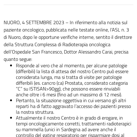
NUORO, 4 SETTEMBRE 2023 – In riferimento alla notizia sul
paziente oncologico, pubblicata nelle testate online, l’ASL n. 3
di Nuoro, dopo le opportune verifiche interne, sentito il direttore
della Struttura Complessa di Radioterapia oncologica
dell’Ospedale San Francesco, Dottor Alessandro Carai, precisa
quanto segue:
Risponde al vero che al momento, per alcune patologie
(differibili) la lista di attesa del nostro Centro può essere
considerata lunga, ma si tratta di visite per patologie
differibili (es. cancro (ca) Prostata, considerato categoria
“C” su ISTISAN>90gg), che possono essere rinviabili
anche oltre i 6 mesi (fino ad un massimo di 12 mesi).
Pertanto, la situazione oggettiva in cui versano gli altri
reparti ha di fatto aggravato l’accesso dei pazienti presso
la nostra struttura.
Attualmente il nostro Centro è in grado di erogare, in
tempi oncologicamente corretti, trattamenti radioterapici
su mammella (unici in Sardegna ad avere anche il
controllo del gating respiratorio per risparmiare dosi al