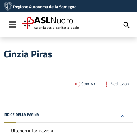
Vai ai contenuti
Regione Autonoma della Sardegna
Vai al menu di navigazione
Vai al footer
ASL
Nuoro
Toggle navigation
Azienda socio-sanitaria locale
Cinzia Piras
Condividi
Vedi azioni
INDICE DELLA PAGINA
Ulteriori informazioni