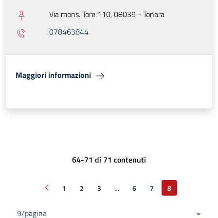
Via mons. Tore 110, 08039 - Tonara
078463844
Maggiori informazioni
64-71 di 71 contenuti
1
2
3
…
6
7
8
Pagina precedente
9/pagina