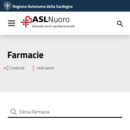
Vai ai contenuti
Regione Autonoma della Sardegna
Vai al menu di navigazione
Vai al footer
ASL
Nuoro
Toggle navigation
Azienda socio-sanitaria locale
Farmacie
Condividi
Vedi azioni
Cerca Farmacia