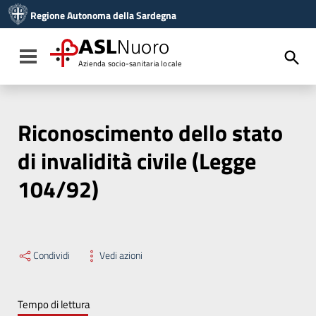
Vai ai contenuti
Regione Autonoma della Sardegna
Vai al menu di navigazione
Vai al footer
ASL
Nuoro
Toggle navigation
Azienda socio-sanitaria locale
Riconoscimento dello stato
di invalidità civile (Legge
104/92)
Condividi
Vedi azioni
Tempo di lettura