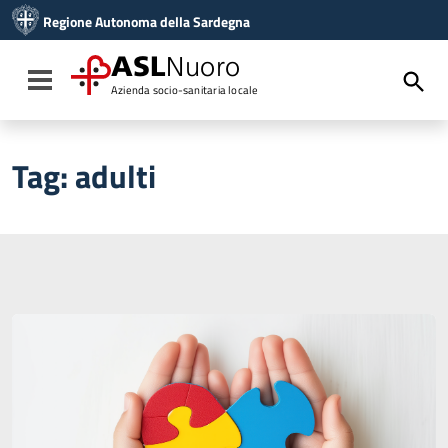
Vai ai contenuti
Regione Autonoma della Sardegna
Vai al menu di navigazione
Vai al footer
ASL
Nuoro
Toggle navigation
Azienda socio-sanitaria locale
Tag:
adulti