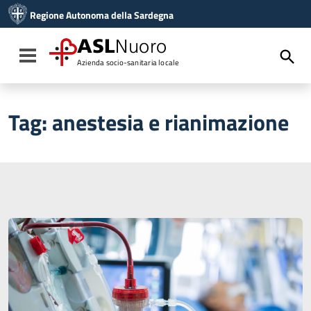
Vai ai contenuti
Regione Autonoma della Sardegna
Vai al menu di navigazione
Vai al footer
ASL
Nuoro
Toggle navigation
Azienda socio-sanitaria locale
Tag:
anestesia e rianimazione