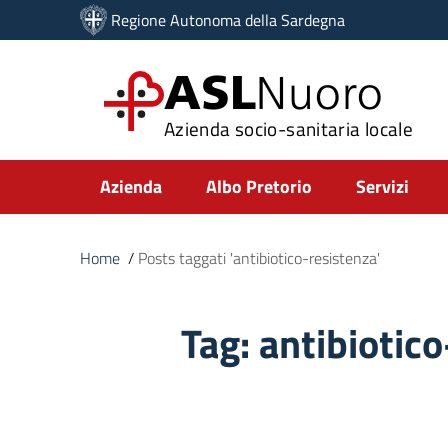
Vai ai contenuti
Regione Autonoma della Sardegna
Vai al menu di navigazione
Vai al footer
ASL
Nuoro
Azienda socio-sanitaria locale
Submenu
Azienda
Albo Pretorio
Servizi
Home
/
Posts taggati 'antibiotico-resistenza'
Tag:
antibiotico