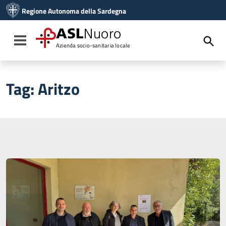
Vai ai contenuti
Regione Autonoma della Sardegna
Vai al menu di navigazione
Vai al footer
ASL
Nuoro
Toggle navigation
Azienda socio-sanitaria locale
Tag:
Aritzo