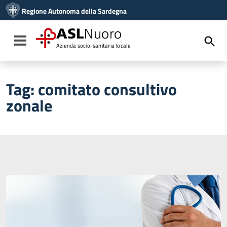
Vai ai contenuti
Regione Autonoma della Sardegna
Vai al menu di navigazione
Vai al footer
ASL
Nuoro
Toggle navigation
Azienda socio-sanitaria locale
Tag:
comitato consultivo
zonale