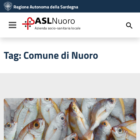
Vai ai contenuti
Regione Autonoma della Sardegna
Vai al menu di navigazione
Vai al footer
ASL
Nuoro
Toggle navigation
Azienda socio-sanitaria locale
Tag:
Comune di Nuoro