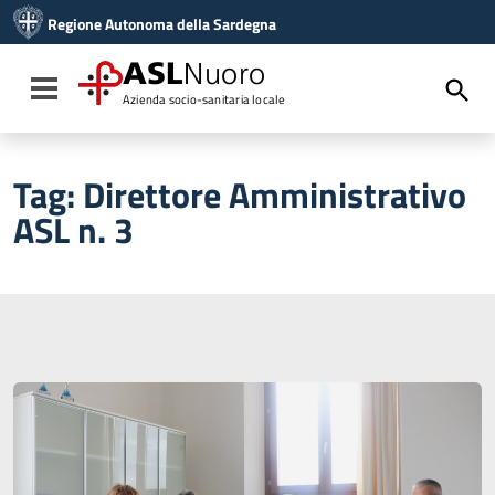
Vai ai contenuti
Regione Autonoma della Sardegna
Vai al menu di navigazione
Vai al footer
ASL
Nuoro
Toggle navigation
Azienda socio-sanitaria locale
Tag:
Direttore Amministrativo
ASL n. 3