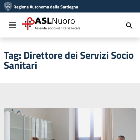
Vai ai contenuti
Regione Autonoma della Sardegna
Vai al menu di navigazione
Vai al footer
ASL
Nuoro
Toggle navigation
Azienda socio-sanitaria locale
Tag:
Direttore dei Servizi Socio
Sanitari