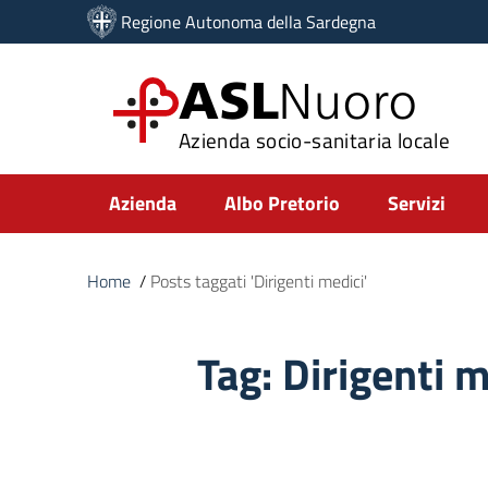
Vai ai contenuti
Regione Autonoma della Sardegna
Vai al menu di navigazione
Vai al footer
ASL
Nuoro
Azienda socio-sanitaria locale
Submenu
Azienda
Albo Pretorio
Servizi
Home
/
Posts taggati 'Dirigenti medici'
Tag:
Dirigenti m