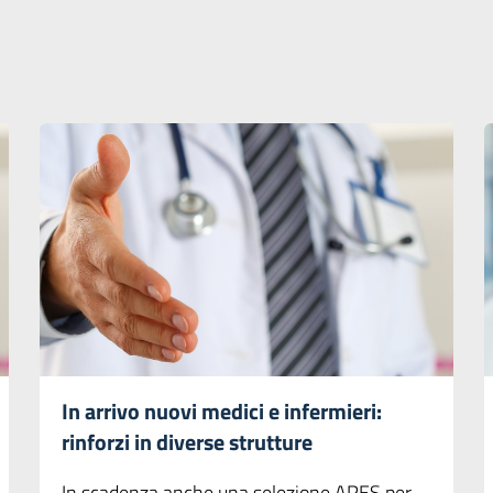
In arrivo nuovi medici e infermieri:
rinforzi in diverse strutture
In scadenza anche una selezione ARES per