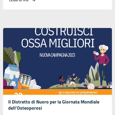
LEGGI DI PIÙ
Il Distretto di Nuoro per la Giornata Mondiale
dell’Osteoporosi