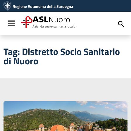
Vai ai contenuti
Regione Autonoma della Sardegna
Vai al menu di navigazione
Vai al footer
ASL
Nuoro
Toggle navigation
Azienda socio-sanitaria locale
Tag:
Distretto Socio Sanitario
di Nuoro