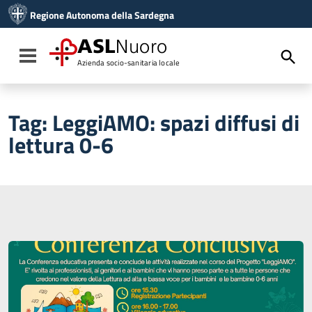
Vai ai contenuti
Regione Autonoma della Sardegna
Vai al menu di navigazione
Vai al footer
ASL
Nuoro
Toggle navigation
Azienda socio-sanitaria locale
Tag:
LeggiAMO: spazi diffusi di
lettura 0-6