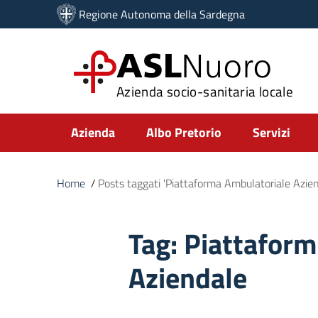
Vai ai contenuti
Regione Autonoma della Sardegna
Vai al menu di navigazione
Vai al footer
ASL
Nuoro
Azienda socio-sanitaria locale
Submenu
Azienda
Albo Pretorio
Servizi
Home
/
Posts taggati 'Piattaforma Ambulatoriale Azien
Tag:
Piattaform
Aziendale