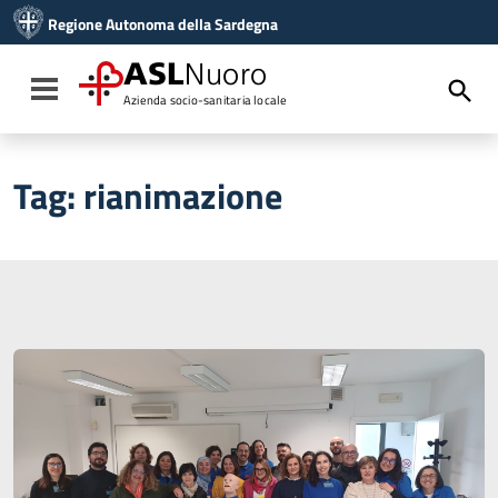
Vai ai contenuti
Regione Autonoma della Sardegna
Vai al menu di navigazione
Vai al footer
ASL
Nuoro
Toggle navigation
Azienda socio-sanitaria locale
Tag:
rianimazione