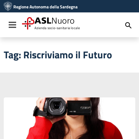
Vai ai contenuti
Regione Autonoma della Sardegna
Vai al menu di navigazione
Vai al footer
ASL
Nuoro
Toggle navigation
Azienda socio-sanitaria locale
Tag:
Riscriviamo il Futuro