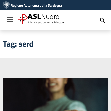
Vai ai contenuti
Regione Autonoma della Sardegna
Vai al menu di navigazione
Vai al footer
ASL
Nuoro
Toggle navigation
Azienda socio-sanitaria locale
Tag:
serd