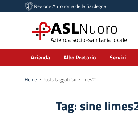
Vai ai contenuti
Regione Autonoma della Sardegna
Vai al menu di navigazione
Vai al footer
ASL
Nuoro
Azienda socio-sanitaria locale
Submenu
Azienda
Albo Pretorio
Servizi
Home
/
Posts taggati 'sine limes2'
Tag:
sine limes