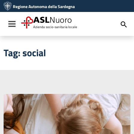
Vai ai contenuti
Regione Autonoma della Sardegna
Vai al menu di navigazione
Vai al footer
ASL
Nuoro
Toggle navigation
Azienda socio-sanitaria locale
Tag:
social