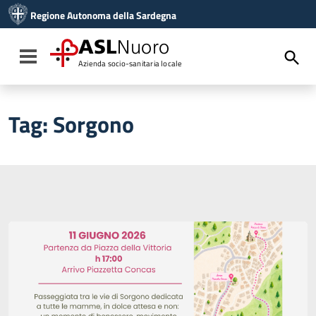
Vai ai contenuti
Regione Autonoma della Sardegna
Vai al menu di navigazione
Vai al footer
ASL
Nuoro
Toggle navigation
Azienda socio-sanitaria locale
Tag:
Sorgono