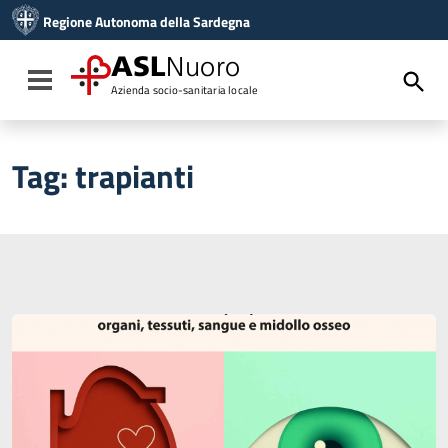
Vai ai contenuti
Regione Autonoma della Sardegna
Vai al menu di navigazione
Vai al footer
ASL
Nuoro
Toggle navigation
Azienda socio-sanitaria locale
Tag:
trapianti