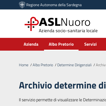
Vai ai contenuti
Regione Autonoma della Sardegna
Vai al menu di navigazione
Vai al footer
ASL
Nuoro
Azienda socio-sanitaria locale
Submenu
Azienda
Albo Pretorio
Servizi
Home
/
Albo Pretorio
/
Determine Dirigenziali
/
Archiv
Archivio determine di
Il servizio permette di visualizzare le Determinazion