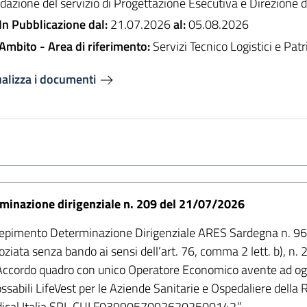
idazione del servizio di Progettazione Esecutiva e Direzione
In Pubblicazione dal:
21.07.2026
al:
05.08.2026
Ambito - Area di riferimento:
Servizi Tecnico Logistici e Pat
ualizza i documenti
minazione dirigenziale n. 209 del 21/07/2026
epimento Determinazione Dirigenziale ARES Sardegna n. 96
ziata senza bando ai sensi dell’art. 76, comma 2 lett. b), n. 
ccordo quadro con unico Operatore Economico avente ad oggett
ssabili LifeVest per le Aziende Sanitarie e Ospedaliere della
ical Italia SRL CUI F03990570926202500142.”