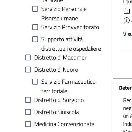
Sanitarie
liqu
Servizio Personale
Risorse umane
Servizio Provveditorato
Vis
Supporto attività
distrettuali e ospedaliere
Distretto di Macomer
Distretto di Nuoro
Servizio Farmaceutico
Deter
territoriale
Distretto di Sorgono
Rec
nego
Distretto Siniscola
un A
Medicina Convenzionata
Indo
Med