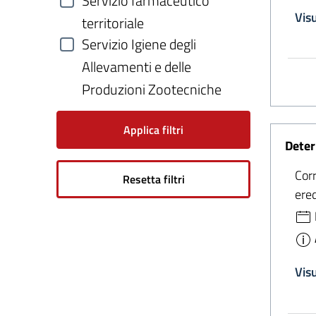
Servizio farmaceutico
Vis
territoriale
Servizio Igiene degli
Allevamenti e delle
Produzioni Zootecniche
Applica filtri
Deter
Cor
Resetta filtri
ere
Vis