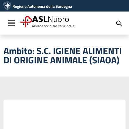
Vai ai contenuti
Regione Autonoma della Sardegna
Vai al menu di navigazione
Vai al footer
ASL
Nuoro
Toggle navigation
Azienda socio-sanitaria locale
Ambito:
S.C. IGIENE ALIMENTI
DI ORIGINE ANIMALE (SIAOA)