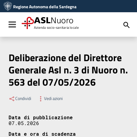
Vai ai contenuti
Regione Autonoma della Sardegna
Vai al menu di navigazione
Vai al footer
ASL
Nuoro
Toggle navigation
Azienda socio-sanitaria locale
Deliberazione del Direttore
Generale Asl n. 3 di Nuoro n.
563 del 07/05/2026
Condividi
Vedi azioni
Data di pubblicazione
07.05.2026
Data e ora di scadenza