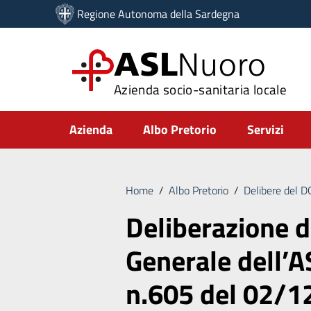
Vai ai contenuti
Regione Autonoma della Sardegna
Vai al menu di navigazione
Vai al footer
ASL
Nuoro
Azienda socio-sanitaria locale
Submenu
Azienda
Albo Pretorio
Servizi
Home
/
Albo Pretorio
/
Delibere del 
Deliberazione d
Generale dell’A
n.605 del 02/