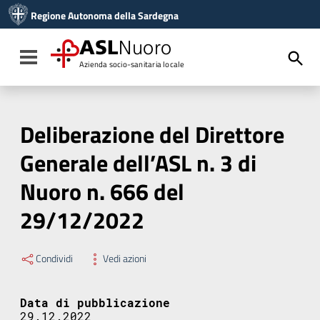
Vai ai contenuti
Regione Autonoma della Sardegna
Vai al menu di navigazione
Vai al footer
ASL
Nuoro
Toggle navigation
Azienda socio-sanitaria locale
Deliberazione del Direttore
Generale dell’ASL n. 3 di
Nuoro n. 666 del
29/12/2022
Condividi
Vedi azioni
Data di pubblicazione
29.12.2022